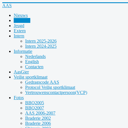
Year
Month
Year
Month
AAS
Nieuws
Kalender
Jeugd
Extern
Intern
Intern 2025-2026
Intern 2024-2025
Informatie
Nederlands
English
Contacten
AasGier
Veilig sportklimaat
Gedragscode AAS
Protocol Veilig sportklimaat
Vertrouwenscontactpersoon(VCP)
Fotos
BBQ2005
BBQ2007
AAS 2006-2007
Braderie 2002
Braderie 2006