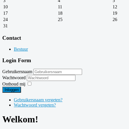
3
4
5
10
11
12
17
18
19
24
25
26
31
Contact
Bestuur
Login Form
Gebruikersnaam
Wachtwoord
Onthoud mij
Inloggen
Gebruikersnaam vergeten?
Wachtwoord vergeten?
Welkom!