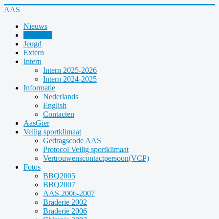
Year
Month
Year
Month
AAS
Nieuws
Kalender
Jeugd
Extern
Intern
Intern 2025-2026
Intern 2024-2025
Informatie
Nederlands
English
Contacten
AasGier
Veilig sportklimaat
Gedragscode AAS
Protocol Veilig sportklimaat
Vertrouwenscontactpersoon(VCP)
Fotos
BBQ2005
BBQ2007
AAS 2006-2007
Braderie 2002
Braderie 2006