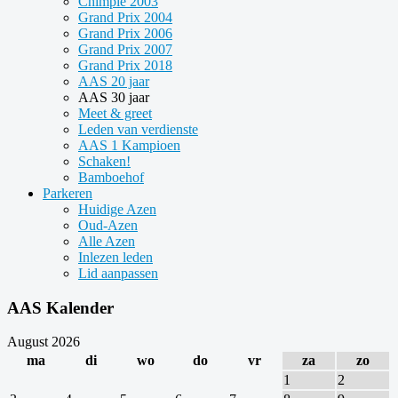
Chimpie 2003
Grand Prix 2004
Grand Prix 2006
Grand Prix 2007
Grand Prix 2018
AAS 20 jaar
AAS 30 jaar
Meet & greet
Leden van verdienste
AAS 1 Kampioen
Schaken!
Bamboehof
Parkeren
Huidige Azen
Oud-Azen
Alle Azen
Inlezen leden
Lid aanpassen
AAS Kalender
August 2026
ma
di
wo
do
vr
za
zo
1
2